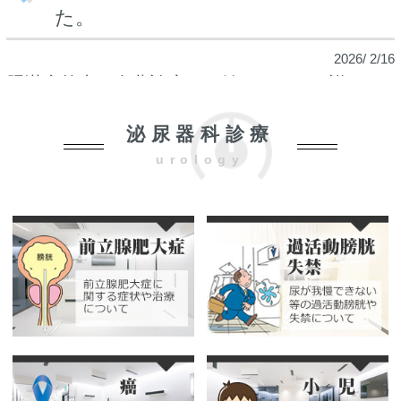
た。
2026/ 2/16
肥満症外来（自費診療）を始めました。詳しく
はホームページの「診療案内」の「肥満症外
泌尿器科診療
来」をご参照ください。
urology
初診は第1、2、4、5土曜日のPM2時からで、完
全予約制です。
HPVワクチンの適応が広がりまし
た。
2025/ 9/19
以前よりHPVワクチン（4価ワクチン：ガーダシ