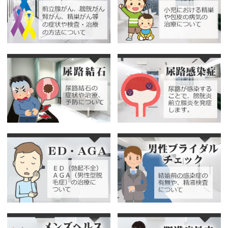
ル）の男性への接種を行っていましたが、シル
ガード（9価ワクチン）も男性に接種できるよう
になりました。
肛門癌、中咽頭癌、尖圭コンジローマの予防に
効果があります。また、パートナーへの感染も
予防し、子宮癌予防につながることが期待され
ます。
男性の対象は9歳以上の患者様です。1回の料金
はガーダシルが17000円＋消費税、シルガード
は30000円＋消費税で、接種回数はガーダシル
は3回、シルガードは15歳未満が2回、15歳以上
が3回です。
女性は公費（無料）の対象で、当院でも接種可
能です。
詳しくはお電話（079-283-3717）でお問い合わ