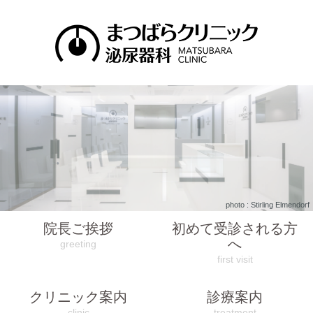
photo : Stirling Elmendorf
院長ご挨拶
初めて受診される方
へ
greeting
first visit
クリニック案内
診療案内
clinic
treatment