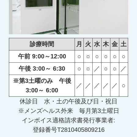
院内でのマスク着用の義務の解除
（2025年8月1日～）
2025/ 7/26
日頃より当院の感染対策にご理解とご協力を賜り、誠にありがとうご
診療時間
月
火
水
木
金
土
ざいます。
午前 9:00～12:00
○
○
○
○
○
○
このたび当院では、感染状況の落ち着きや周囲状況を踏まえ、2025
年8月1日より院内でのマスク着用の義務を解除することといたしま
午後 3:00～ 6:30
○
○
／
○
○
／
した。
※第3土曜のみ 午後
／
／
／
／
／
○
ただし、以下に該当する場合は、引き続きマスクの着用を推奨させて
3:00～ 6:00
いただきます：
休診日 水・土の午後及び日・祝日
・発熱・咳などの風邪症状がある方
※メンズヘルス外来 毎月第3土曜日
・高齢者や基礎疾患をお持ちの方と接する場合
インボイス適格請求書発行事業者:
・混雑時など周囲への配慮が必要な場面
登録番号T2810405809216
今後もすべての患者さまが安心して受診できる環境を整えるため、状