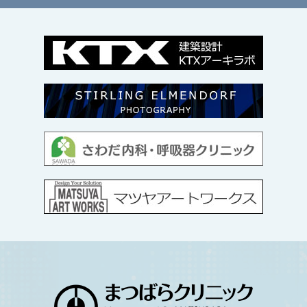
表サイト
（国税庁のウェブサイト）
をご覧ください。
2023年1月から自費診療に消費税
10％をお預かりします。（通常の保
険診療につきましては、今まで通り
消費税はかかりません。）
2022/11/ 4
2023年1月から当院が消費税納入業者になるため、自
費診療の費用に加え消費税10％をお預かりさせていた
だきます。
通常の保険診療につきましては、今まで通
り消費税はかかりません。
消費税10％をお預かりする
ものは、当院で定めた健康診断費、予防接種費、文書