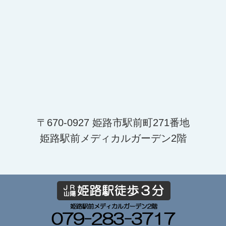
ます。助成をご希望される方は、助成券の発行
を受けてください。
接種をご希望の方は、受付にお問い合わせくだ
さい。
インボイス適格請求書発行事業者
〒670-0927 姫路市駅前町271番地
2023/ 9/11
姫路駅前メディカルガーデン2階
2023年10月1日より当院はインボイス適格請求
書発行事業者になります。適格請求書または領
収証が必要な事業者様はお申し出くださります
よう、よろしくお願いします。
登録番号：T2810405809216
詳細はインボイス制度適格請求書発行事業者公